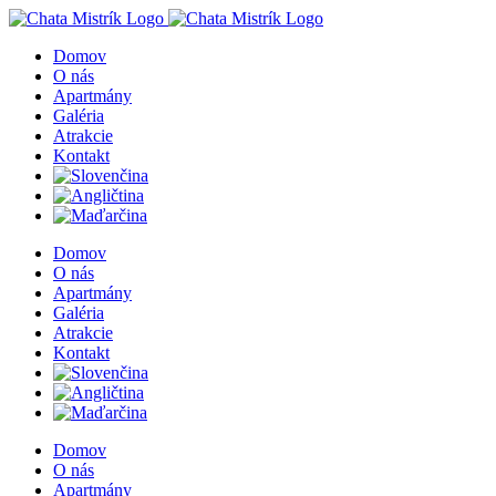
Skip
to
Domov
content
O nás
Apartmány
Galéria
Atrakcie
Kontakt
Domov
O nás
Apartmány
Galéria
Atrakcie
Kontakt
Domov
O nás
Apartmány