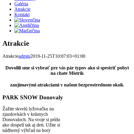
Galéria
Atrakcie
Kontakt
Atrakcie
Atrakcie
admin
2019-11-25T10:07:03+01:00
Dovolili sme si vybrať pre vás pár typov ako si spestriť pobyt
na chate Mistrík
zaujímavými atrakciami v našom bezprostrednom okolí.
PARK SNOW Donovaly
Žažite skvelú lyžovačku na
zjazdovkách v krásnych
Donovaloch. Na svoje si prídu
ako dospelí tak aj deti. Užite si
nádherný výhľad na hory