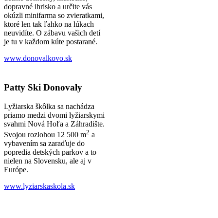
dopravné ihrisko a určite vás
okúzli minifarma so zvieratkami,
ktoré len tak ľahko na lúkach
neuvidíte. O zábavu vašich detí
je tu v každom kúte postarané.
www.donovalkovo.sk
Patty Ski Donovaly
Lyžiarska škôlka sa nachádza
priamo medzi dvomi lyžiarskymi
svahmi Nová Hoľa a Záhradište.
2
Svojou rozlohou 12 500 m
a
vybavením sa zaraďuje do
popredia detských parkov a to
nielen na Slovensku, ale aj v
Európe.
www.lyziarskaskola.sk