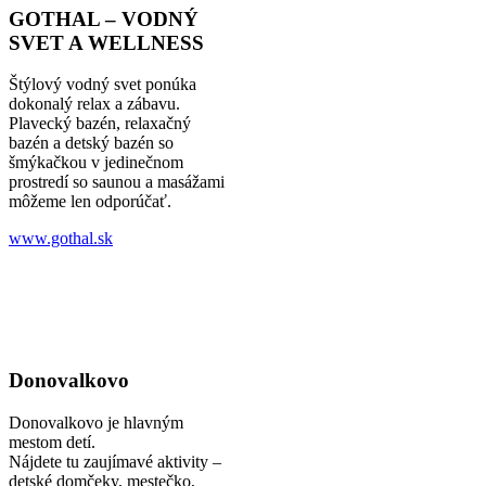
GOTHAL – VODNÝ
SVET A WELLNESS
Štýlový vodný svet ponúka
dokonalý relax a zábavu.
Plavecký bazén, relaxačný
bazén a detský bazén so
šmýkačkou v jedinečnom
prostredí so saunou a masážami
môžeme len odporúčať.
www.gothal.sk
Donovalkovo
Donovalkovo je hlavným
mestom detí.
Nájdete tu zaujímavé aktivity –
detské domčeky, mestečko,