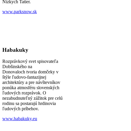
Nízkych Tatier.
www.parksnow.sk
Habakuky
Rozprávkový svet spisovateľa
Dobšinského na
Donovaloch tvoria domčeky v
štýle ľudovo-fantazijnej
architektúry a pre návštevníkov
ponúka atmosféru slovenských
ľudových rozprávok. O
nezabudnuteľný zážitok pre celú
rodinu sa postarajú hrdinovia
ľudových príbehov.
www.habakuky.eu