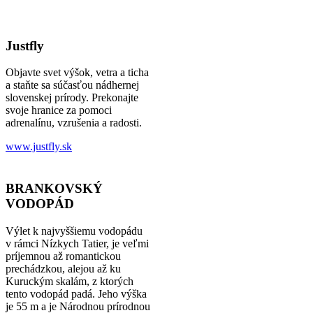
Justfly
Objavte svet výšok, vetra a ticha
a staňte sa súčasťou nádhernej
slovenskej prírody. Prekonajte
svoje hranice za pomoci
adrenalínu, vzrušenia a radosti.
www.justfly.sk
BRANKOVSKÝ
VODOPÁD
Výlet k najvyššiemu vodopádu
v rámci Nízkych Tatier, je veľmi
príjemnou až romantickou
prechádzkou, alejou až ku
Kuruckým skalám, z ktorých
tento vodopád padá. Jeho výška
je 55 m a je Národnou prírodnou